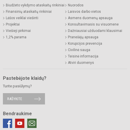
Biudžeto vykdymo ataskaitų rinkiniai
Nuorodos
Finansinių ataskaitų rinkiniai
Laisvos darbo vietos
Lėšos veiklai viešinti
Asmens duomenų apsauga
Projektai
Konsultavimasis su visuomene
Viešieji pirkimai
Dažniausiai užduodami klausimai
1,2% parama
Pranešėjų apsauga
Korupcijos prevencija
Civilinė sauga
Teisinė informacija
Atviri duomenys
Pastebėjote klaidų?
Turite pasiūlymų?
RAŠYKITE
Bendraukime