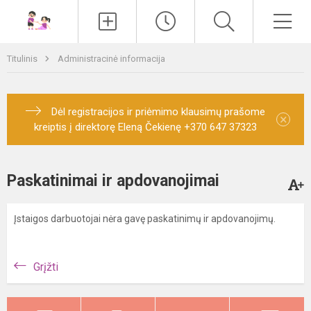
Paieška
Men
Titulinis
Administracinė informacija
Dėl registracijos ir priėmimo klausimų prašome
×
kreiptis į direktorę Eleną Čekienę +370 647 37323
Paskatinimai ir apdovanojimai
Įstaigos darbuotojai nėra gavę paskatinimų ir apdovanojimų.
Grįžti