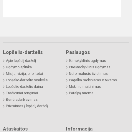
Lopšelis-darželis
Paslaugos
Apie lopšelį-darželį
Ikimokyklinis ugdymas
Ugdymo aplinka
Priešmokyklinis ugdymas
Misija, vizija, prioritetai
Neformalusis švietimas
Lopšelio-darželio simboliai
Pagalba mokiniams ir tėvams
Lopšelio-darželio daina
Mokinių maitinimas
Tradiciniai renginiai
Patalpų nuoma
Bendradarbiavimas
Priėmimas į lopšelį-darželį
Ataskaitos
Informacija