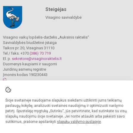
Steigėjas
Visagino savivaldybė
Visagino vaikų lopšelis-darželis „Auksinis raktelis“
Savivaldybės biudžetinė įstaiga
Taikos pr. 20, Visaginas 31110
Tel./ faks. +370
(386) 70 719
El. p.
sekretore@visaginoraktelis.lt
Duomenys kaupiami ir saugomi
Juridinių asmenų registre
Įmonės kodas 190230443
© 2024. Visagino vaikų lopšelis-darželis „Auksinis raktelis“. Visos teisės
Šioje svetainėje naudojame slapukus siekdami užtikrinti jums teikiamų
saugomos.
Kopijuoti turinį be raštiško įstaigos administracijos sutikimo griežtai draudžiama.
paslaugų kokybę, analizuoti svetainės naudojimą ir optimizuoti naršymo
patirtį. Spustelėję mygtuką „Sutinku“, jūs patvirtinate, kad sutinkate su visų
Prieinamumo paraiška
Slapukų valdymas
slapukų naudojimu šioje svetainėje. Jei norite atšaukti arba pakeisti savo
sutikimus, prašome apsilankyti
slapukų valdymo puslapyje
.
Sumanus būdas atnaujinti
mokyklos interneto
svetainę