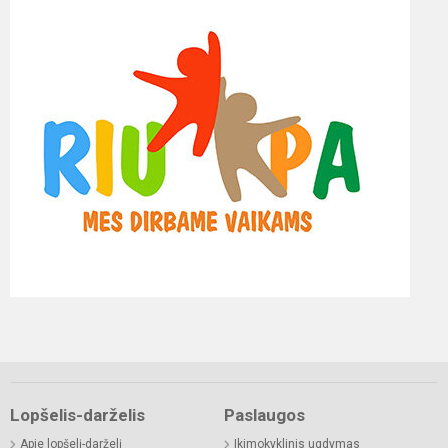
Lopšelis-darželis
Paslaugos
Apie lopšelį-darželį
Ikimokyklinis ugdymas