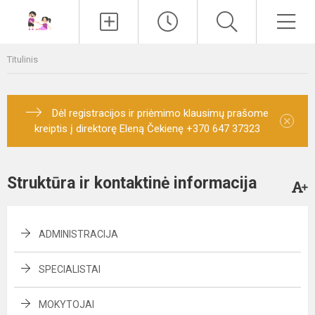
Paieška
Men
Titulinis
Dėl registracijos ir priėmimo klausimų prašome
×
kreiptis į direktorę Eleną Čekienę +370 647 37323
Struktūra ir kontaktinė informacija
ADMINISTRACIJA
SPECIALISTAI
MOKYTOJAI