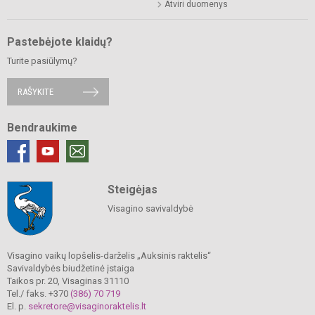
Atviri duomenys
Pastebėjote klaidų?
Turite pasiūlymų?
RAŠYKITE
Bendraukime
Steigėjas
Visagino savivaldybė
Visagino vaikų lopšelis-darželis „Auksinis raktelis“
Savivaldybės biudžetinė įstaiga
Taikos pr. 20, Visaginas 31110
Tel./ faks. +370
(386) 70 719
El. p.
sekretore@visaginoraktelis.lt