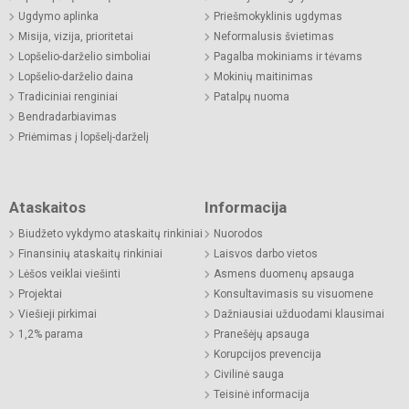
Ugdymo aplinka
Priešmokyklinis ugdymas
Misija, vizija, prioritetai
Neformalusis švietimas
Lopšelio-darželio simboliai
Pagalba mokiniams ir tėvams
Lopšelio-darželio daina
Mokinių maitinimas
Tradiciniai renginiai
Patalpų nuoma
Bendradarbiavimas
Priėmimas į lopšelį-darželį
Ataskaitos
Informacija
Biudžeto vykdymo ataskaitų rinkiniai
Nuorodos
Finansinių ataskaitų rinkiniai
Laisvos darbo vietos
Lėšos veiklai viešinti
Asmens duomenų apsauga
Projektai
Konsultavimasis su visuomene
Viešieji pirkimai
Dažniausiai užduodami klausimai
1,2% parama
Pranešėjų apsauga
Korupcijos prevencija
Civilinė sauga
Teisinė informacija