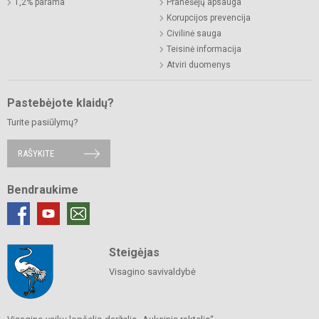
1,2% parama
Pranešėjų apsauga
Korupcijos prevencija
Civilinė sauga
Teisinė informacija
Atviri duomenys
Pastebėjote klaidų?
Turite pasiūlymų?
RAŠYKITE
Bendraukime
Steigėjas
Visagino savivaldybė