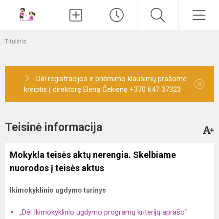
Paieška
Men
Titulinis
Dėl registracijos ir priėmimo klausimų prašome
×
kreiptis į direktorę Eleną Čekienę +370 647 37323
Teisinė informacija
Mokykla teisės aktų nerengia. Skelbiame
nuorodos į teisės aktus
Ikimokyklinio ugdymo turinys
„Dėl Ikimokyklinio ugdymo programų kriterijų aprašo“