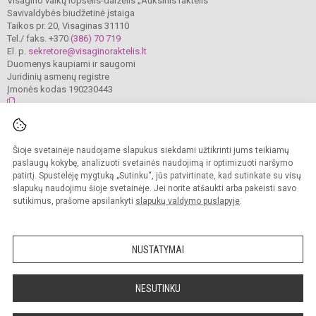
Visagino vaikų lopšelis-darželis „Auksinis raktelis“
Savivaldybės biudžetinė įstaiga
Taikos pr. 20, Visaginas 31110
Tel./ faks. +370
(386) 70 719
El. p.
sekretore@visaginoraktelis.lt
Duomenys kaupiami ir saugomi
Juridinių asmenų registre
Įmonės kodas 190230443
© 2024. Visagino vaikų lopšelis-darželis „Auksinis raktelis“. Visos teisės
Šioje svetainėje naudojame slapukus siekdami užtikrinti jums teikiamų
saugomos.
Kopijuoti turinį be raštiško įstaigos administracijos sutikimo griežtai draudžiama.
paslaugų kokybę, analizuoti svetainės naudojimą ir optimizuoti naršymo
patirtį. Spustelėję mygtuką „Sutinku“, jūs patvirtinate, kad sutinkate su visų
Prieinamumo paraiška
Slapukų valdymas
slapukų naudojimu šioje svetainėje. Jei norite atšaukti arba pakeisti savo
sutikimus, prašome apsilankyti
slapukų valdymo puslapyje
.
Sumanus būdas atnaujinti
mokyklos interneto
svetainę
NUSTATYMAI
NESUTINKU