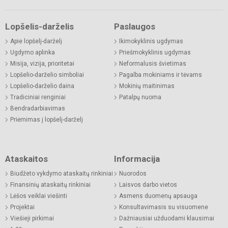
Lopšelis-darželis
Paslaugos
Apie lopšelį-darželį
Ikimokyklinis ugdymas
Ugdymo aplinka
Priešmokyklinis ugdymas
Misija, vizija, prioritetai
Neformalusis švietimas
Lopšelio-darželio simboliai
Pagalba mokiniams ir tėvams
Lopšelio-darželio daina
Mokinių maitinimas
Tradiciniai renginiai
Patalpų nuoma
Bendradarbiavimas
Priėmimas į lopšelį-darželį
Ataskaitos
Informacija
Biudžeto vykdymo ataskaitų rinkiniai
Nuorodos
Finansinių ataskaitų rinkiniai
Laisvos darbo vietos
Lėšos veiklai viešinti
Asmens duomenų apsauga
Projektai
Konsultavimasis su visuomene
Viešieji pirkimai
Dažniausiai užduodami klausimai