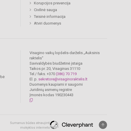
Korupcijos prevencija
Civilinė sauga
Teisinė informacija
Atviri duomenys
Visagino vaikų lopšelis-darželis „Auksinis
raktelis“
Savivaldybės biudžetinė įstaiga
Taikos pr. 20, Visaginas 31110
Tel./ faks. +370
(386) 70 719
ybė
El. p.
sekretore@visaginoraktelis.lt
Duomenys kaupiami ir saugomi
Juridinių asmenų registre
Įmonės kodas 190230443
Sumanus būdas atnaujinti
mokyklos interneto