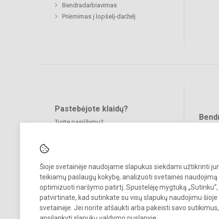
Bendradarbiavimas
Priėmimas į lopšelį-darželį
Pastebėjote klaidų?
Bend
Turite pasiūlymų?
RAŠYKITE
Šioje svetainėje naudojame slapukus siekdami užtikrinti j
teikiamų paslaugų kokybę, analizuoti svetainės naudojimą 
optimizuoti naršymo patirtį. Spustelėję mygtuką „Sutinku“,
patvirtinate, kad sutinkate su visų slapukų naudojimu šioje
© 2024. Visagino vaikų lopšelis-darželis „Auksinis raktelis“. Visos teis
svetainėje. Jei norite atšaukti arba pakeisti savo sutikimu
saugomos.
apsilankyti
slapukų valdymo puslapyje
.