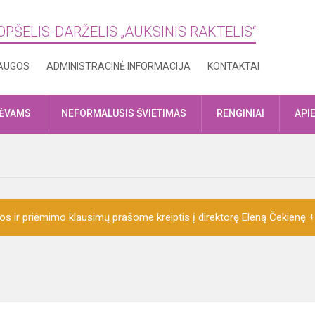
OPŠELIS-DARŽELIS „AUKSINIS RAKTELIS“
AUGOS
ADMINISTRACINĖ INFORMACIJA
KONTAKTAI
TĖVAMS
NEFORMALUSIS ŠVIETIMAS
RENGINIAI
API
ijos ir priėmimo klausimų prašome kreiptis į direktorę Eleną Čekienę