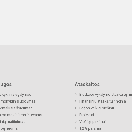
augos
Ataskaitos
okyklinis ugdymas
Biudžeto vykdymo ataskaitų rin
šmokyklinis ugdymas
Finansinių ataskaitų rinkiniai
rmalusis švietimas
Lėšos veiklai viešinti
lba mokiniams ir tėvams
Projektai
nių maitinimas
Viešieji pirkimai
alpų nuoma
1,2% parama