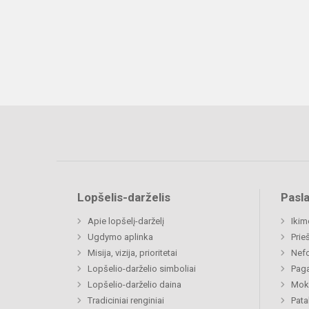
Lopšelis-darželis
Pasl
Apie lopšelį-darželį
Ikim
Ugdymo aplinka
Prie
Misija, vizija, prioritetai
Nefo
Lopšelio-darželio simboliai
Paga
Lopšelio-darželio daina
Moki
Tradiciniai renginiai
Pat