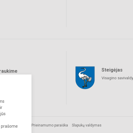
Steigėjas
raukime
Visagino savivald
ums
ir
 jūs
ės
Prieinamumo paraiška
Slapukų valdymas
s, prašome