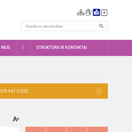
DAUGIAU
E MUS
STRUKTŪRA IR KONTAKTAI
×
 +370 647 37323