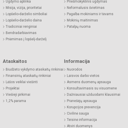
Ugdymo aplinka
Priešmokyklinis ugdymas
Misija, vizija, prioritetai
Neformalusis švietimas
Lopšelio-darželio simboliai
Pagalba mokiniams ir tėvams
Lopšelio-darželio daina
Mokinių maitinimas
Tradiciniai renginiai
Patalpų nuoma
Bendradarbiavimas
Priėmimas į lopšelį-darželį
Ataskaitos
Informacija
Biudžeto vykdymo ataskaitų rinkiniai
Nuorodos
Finansinių ataskaitų rinkiniai
Laisvos darbo vietos
Lėšos veiklai viešinti
Asmens duomenų apsauga
Projektai
Konsultavimasis su visuomene
Viešieji pirkimai
Dažniausiai užduodami klausimai
1,2% parama
Pranešėjų apsauga
Korupcijos prevencija
Civilinė sauga
Teisinė informacija
Atviri duomenys