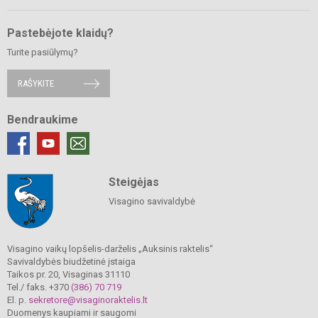
Pastebėjote klaidų?
Turite pasiūlymų?
RAŠYKITE
Bendraukime
Steigėjas
Visagino savivaldybė
Visagino vaikų lopšelis-darželis „Auksinis raktelis“
Savivaldybės biudžetinė įstaiga
Taikos pr. 20, Visaginas 31110
Tel./ faks. +370
(386) 70 719
El. p.
sekretore@visaginoraktelis.lt
Duomenys kaupiami ir saugomi