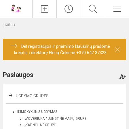
Paieška
Men
Titulinis
Dėl registracijos ir priėmimo klausimų prašome
×
kreiptis į direktorę Eleną Čekienę +370 647 37323
Paslaugos
UGDYMO GRUPĖS
IKIMOKYKLINIS UGDYMAS
„VOVERIUKAI“ JUNGTINĖ VAIKŲ GRUPĖ
„KATINĖLIAI“ GRUPĖ