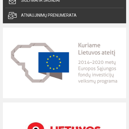
SIŪLYMAI IR SKUNDAI
ATNAUJINIMŲ PRENUMERATA