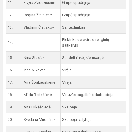
11.
Elvyra Zvicevičienė
Grupės padėjėja
12.
Regina Žeimienė
Grupės padėjėja
13.
Vladimir Čistiakov
Santechnikas
Elektrikas-elektros įrenginių
14.
šaltkalvis
15.
Nina Stasiuk
Sandėlininkė, kiemsargė
16.
Irina Mivovan
Virėja
17.
Ana Špakauskienė
Virėja
18.
Milda Bertašienė
Virtuvės pagalbinė darbuotoja
19.
Ana Lukšėnienė
Skalbėja
20.
Svetlana Mirončiuk
Skalbėja, valytoja
21.
Genadiy Averkin
Pagalbinis darbininkas