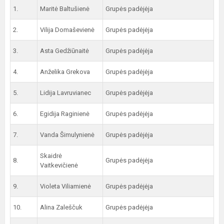
1.
Maritė Baltušienė
Grupės padėjėja
2.
Vilija Domaševienė
Grupės padėjėja
3.
Asta Gedžiūnaitė
Grupės padėjėja
4.
Anželika Grekova
Grupės padėjėja
5.
Lidija Lavruvianec
Grupės padėjėja
6.
Egidija Raginienė
Grupės padėjėja
7.
Vanda Šimulynienė
Grupės padėjėja
Skaidrė
8.
Grupės padėjėja
Vaitkevičienė
9.
Violeta Viliamienė
Grupės padėjėja
10.
Alina Zaleščuk
Grupės padėjėja