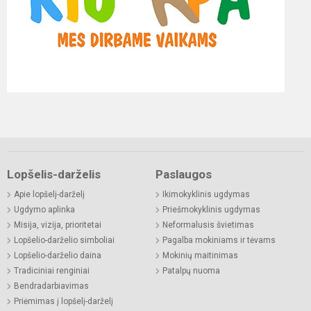
Lopšelis-darželis
Paslaugos
Apie lopšelį-darželį
Ikimokyklinis ugdymas
Ugdymo aplinka
Priešmokyklinis ugdymas
Misija, vizija, prioritetai
Neformalusis švietimas
Lopšelio-darželio simboliai
Pagalba mokiniams ir tėvams
Lopšelio-darželio daina
Mokinių maitinimas
Tradiciniai renginiai
Patalpų nuoma
Bendradarbiavimas
Priėmimas į lopšelį-darželį