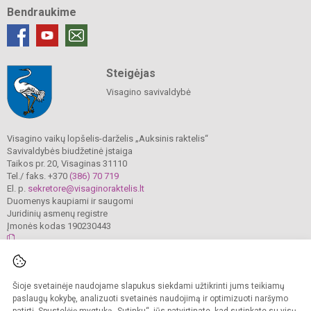
Bendraukime
Steigėjas
Visagino savivaldybė
Visagino vaikų lopšelis-darželis „Auksinis raktelis“
Savivaldybės biudžetinė įstaiga
Taikos pr. 20, Visaginas 31110
Tel./ faks. +370
(386) 70 719
El. p.
sekretore@visaginoraktelis.lt
Duomenys kaupiami ir saugomi
Juridinių asmenų registre
Įmonės kodas 190230443
© 2024. Visagino vaikų lopšelis-darželis „Auksinis raktelis“. Visos teisės
Šioje svetainėje naudojame slapukus siekdami užtikrinti jums teikiamų
saugomos.
Kopijuoti turinį be raštiško įstaigos administracijos sutikimo griežtai draudžiama.
paslaugų kokybę, analizuoti svetainės naudojimą ir optimizuoti naršymo