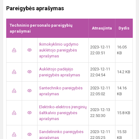
Pareigybės aprašymas
Techninio personalo pareigybių
Atnaujinta
Dydis
aprašymai
Ikimokyklinio ugdymo
2023-12-11
16.05
auklėtojo pareigybės
22:03:51
KB
aprašymas
Auklėtojo padėjėjo
2023-12-11
14.2 KB
pareigybės aprašymas
22:04:54
Santechniko pareigybės
2023-12-11
14.16
aprašymas
22:05:02
KB
Elektriko-elektros įrenginių
2023-12-13
šaltkalvio pareigybės
15.8 KB
22:50:30
aprašymas
Sandelininko pareigybės
2023-12-11
15.53
aprašymas
22:05:25
KB