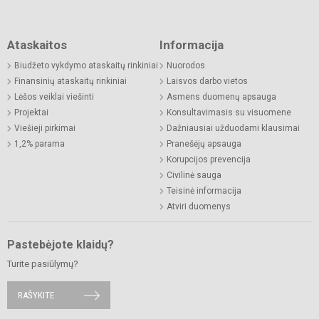
Ataskaitos
Informacija
Biudžeto vykdymo ataskaitų rinkiniai
Nuorodos
Finansinių ataskaitų rinkiniai
Laisvos darbo vietos
Lėšos veiklai viešinti
Asmens duomenų apsauga
Projektai
Konsultavimasis su visuomene
Viešieji pirkimai
Dažniausiai užduodami klausimai
1,2% parama
Pranešėjų apsauga
Korupcijos prevencija
Civilinė sauga
Teisinė informacija
Atviri duomenys
Pastebėjote klaidų?
Turite pasiūlymų?
RAŠYKITE