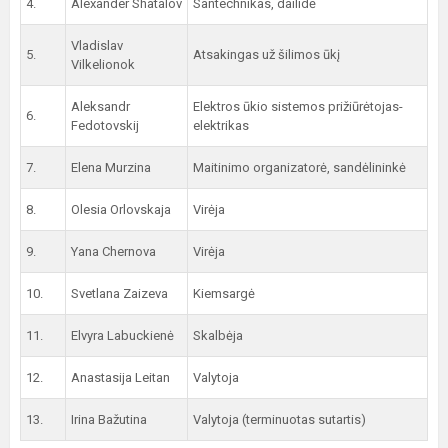
4.
Alexander Shatalov
Santechnikas, dailidė
Vladislav
5.
Atsakingas už šilimos ūkį
Vilkelionok
Aleksandr
Elektros ūkio sistemos prižiūrėtojas-
6.
Fedotovskij
elektrikas
7.
Elena Murzina
Maitinimo organizatorė, sandėlininkė
8.
Olesia Orlovskaja
Virėja
9.
Yana Chernova
Virėja
10.
Svetlana Zaizeva
Kiemsargė
11.
Elvyra Labuckienė
Skalbėja
12.
Anastasija Leitan
Valytoja
13.
Irina Bažutina
Valytoja (terminuotas sutartis)