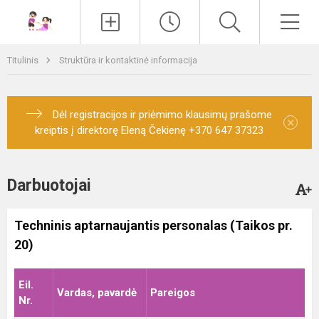
Paieška
Men
Titulinis
Struktūra ir kontaktinė informacija
Dėl registracijos ir priėmimo klausimų prašome
×
kreiptis į direktorę Eleną Čekienę +370 647 37323
Darbuotojai
Techninis aptarnaujantis personalas (Taikos pr.
20)
Eil.
Vardas, pavardė
Pareigos
Nr.