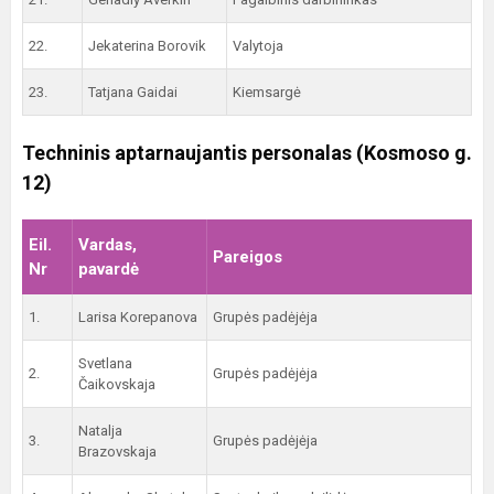
22.
Jekaterina Borovik
Valytoja
23.
Tatjana Gaidai
Kiemsargė
Techninis aptarnaujantis personalas (Kosmoso g.
12)
Eil.
Vardas,
Pareigos
Nr
pavardė
1.
Larisa Korepanova
Grupės padėjėja
Svetlana
2.
Grupės padėjėja
Čaikovskaja
Natalja
3.
Grupės padėjėja
Brazovskaja