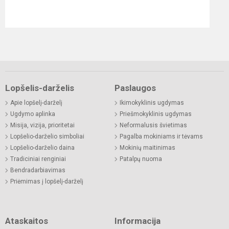
Lopšelis-darželis
Paslaugos
Apie lopšelį-darželį
Ikimokyklinis ugdymas
Ugdymo aplinka
Priešmokyklinis ugdymas
Misija, vizija, prioritetai
Neformalusis švietimas
Lopšelio-darželio simboliai
Pagalba mokiniams ir tėvams
Lopšelio-darželio daina
Mokinių maitinimas
Tradiciniai renginiai
Patalpų nuoma
Bendradarbiavimas
Priėmimas į lopšelį-darželį
Ataskaitos
Informacija