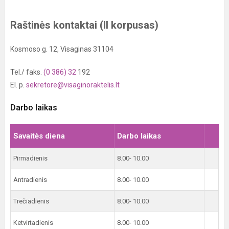
Raštinės kontaktai (II korpusas)
Kosmoso g. 12, Visaginas 31104
Tel./ faks.
(0 386) 32
192
El. p.
sekretore@visaginoraktelis.lt
Darbo laikas
Savaitės diena
Darbo laikas
Pirmadienis
8.00- 10.00
Antradienis
8.00- 10.00
Trečiadienis
8.00- 10.00
Ketvirtadienis
8.00- 10.00