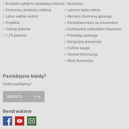
Biudžeto vykdymo ataskaitų rinkiniai
Nuorodos
Finansinių ataskaitų rinkiniai
Laisvos darbo vietos
Lėšos veiklai viešinti
Asmens duomenų apsauga
Projektai
Konsultavimasis su visuomene
Viešieji pirkimai
Dažniausiai užduodami klausimai
1,2% parama
Pranešėjų apsauga
Korupcijos prevencija
Civilinė sauga
Teisinė informacija
Atviri duomenys
Pastebėjote klaidų?
Turite pasiūlymų?
RAŠYKITE
Bendraukime