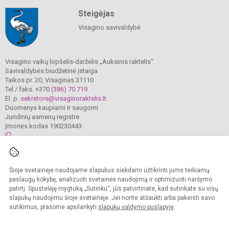
Steigėjas
Visagino savivaldybė
Visagino vaikų lopšelis-darželis „Auksinis raktelis“
Savivaldybės biudžetinė įstaiga
Taikos pr. 20, Visaginas 31110
Tel./ faks. +370
(386) 70 719
El. p.
sekretore@visaginoraktelis.lt
Duomenys kaupiami ir saugomi
Juridinių asmenų registre
Įmonės kodas 190230443
© 2024. Visagino vaikų lopšelis-darželis „Auksinis raktelis“. Visos teisės
Šioje svetainėje naudojame slapukus siekdami užtikrinti jums teikiamų
saugomos.
Kopijuoti turinį be raštiško įstaigos administracijos sutikimo griežtai draudžiama.
paslaugų kokybę, analizuoti svetainės naudojimą ir optimizuoti naršymo
patirtį. Spustelėję mygtuką „Sutinku“, jūs patvirtinate, kad sutinkate su visų
Prieinamumo paraiška
Slapukų valdymas
slapukų naudojimu šioje svetainėje. Jei norite atšaukti arba pakeisti savo
sutikimus, prašome apsilankyti
slapukų valdymo puslapyje
.
Sumanus būdas atnaujinti
mokyklos interneto
svetainę