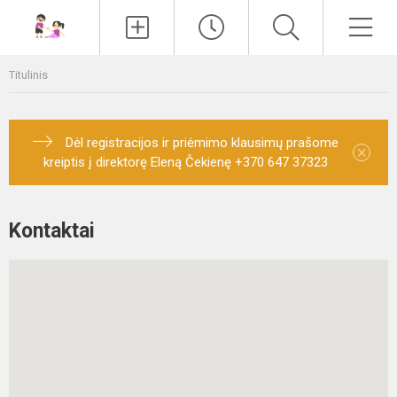
Paieška
Men
Titulinis
Dėl registracijos ir priėmimo klausimų prašome
×
kreiptis į direktorę Eleną Čekienę +370 647 37323
Kontaktai