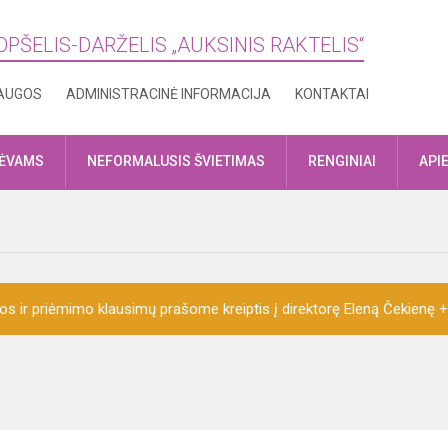
OPŠELIS-DARŽELIS „AUKSINIS RAKTELIS“
AUGOS
ADMINISTRACINĖ INFORMACIJA
KONTAKTAI
TĖVAMS
NEFORMALUSIS ŠVIETIMAS
RENGINIAI
API
ijos ir priėmimo klausimų prašome kreiptis į direktorę Eleną Čekienę