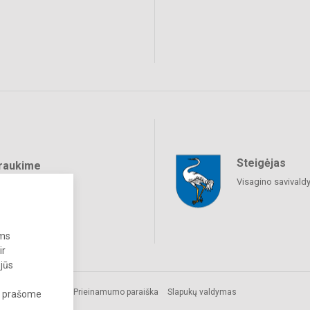
Steigėjas
raukime
Visagino savivald
ums
ir
 jūs
ės
Prieinamumo paraiška
Slapukų valdymas
s, prašome