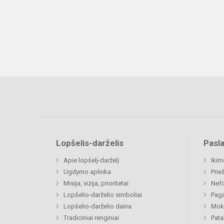
Lopšelis-darželis
Pasl
Apie lopšelį-darželį
Ikim
Ugdymo aplinka
Prie
Misija, vizija, prioritetai
Nefo
Lopšelio-darželio simboliai
Paga
Lopšelio-darželio daina
Moki
Tradiciniai renginiai
Pat