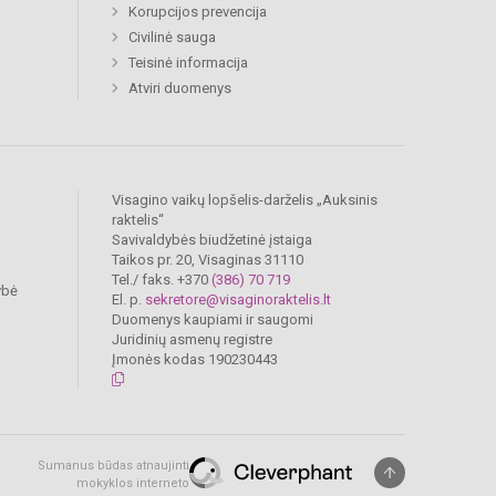
Korupcijos prevencija
Civilinė sauga
Teisinė informacija
Atviri duomenys
Visagino vaikų lopšelis-darželis „Auksinis
raktelis“
Savivaldybės biudžetinė įstaiga
Taikos pr. 20, Visaginas 31110
Tel./ faks. +370
(386) 70 719
ybė
El. p.
sekretore@visaginoraktelis.lt
Duomenys kaupiami ir saugomi
Juridinių asmenų registre
Įmonės kodas 190230443
Sumanus būdas atnaujinti
mokyklos interneto