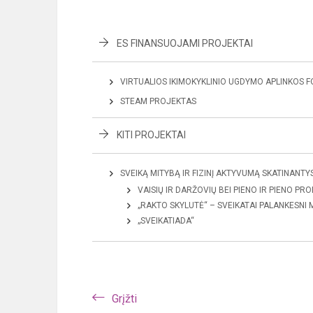
ES FINANSUOJAMI PROJEKTAI
VIRTUALIOS IKIMOKYKLINIO UGDYMO APLINKOS F
STEAM PROJEKTAS
KITI PROJEKTAI
SVEIKĄ MITYBĄ IR FIZINĮ AKTYVUMĄ SKATINANTY
VAISIŲ IR DARŽOVIŲ BEI PIENO IR PIENO 
„RAKTO SKYLUTĖ“ – SVEIKATAI PALANKESNI
„SVEIKATIADA“
Grįžti