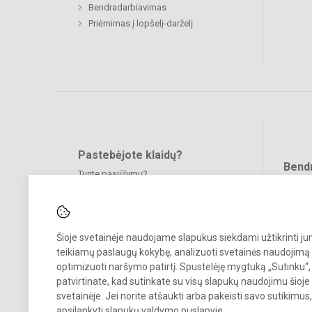
Bendradarbiavimas
Priėmimas į lopšelį-darželį
Pastebėjote klaidų?
Bend
Turite pasiūlymų?
RAŠYKITE
Šioje svetainėje naudojame slapukus siekdami užtikrinti j
teikiamų paslaugų kokybę, analizuoti svetainės naudojimą 
optimizuoti naršymo patirtį. Spustelėję mygtuką „Sutinku“,
patvirtinate, kad sutinkate su visų slapukų naudojimu šioje
© 2024. Visagino vaikų lopšelis-darželis „Auksinis raktelis“. Visos teis
svetainėje. Jei norite atšaukti arba pakeisti savo sutikimu
saugomos.
apsilankyti
slapukų valdymo puslapyje
.