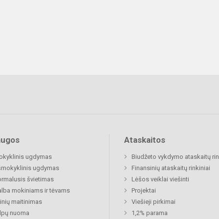
augos
Ataskaitos
okyklinis ugdymas
Biudžeto vykdymo ataskaitų rin
šmokyklinis ugdymas
Finansinių ataskaitų rinkiniai
rmalusis švietimas
Lėšos veiklai viešinti
lba mokiniams ir tėvams
Projektai
nių maitinimas
Viešieji pirkimai
alpų nuoma
1,2% parama