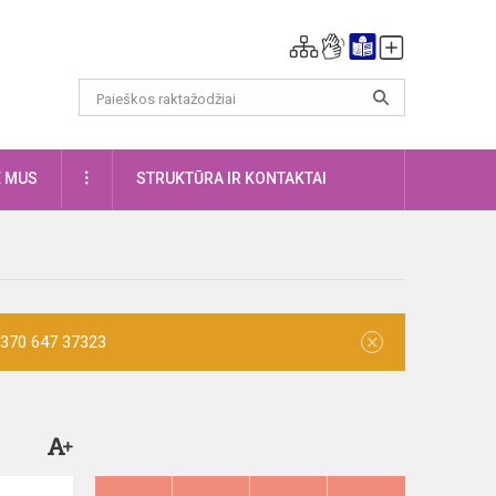
DAUGIAU
E MUS
STRUKTŪRA IR KONTAKTAI
×
 +370 647 37323