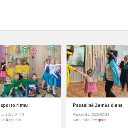
Šokis
sporto
ritmu
 sporto ritmu
Pasaulinė Žemės diena
ta: 2025-04-10
Paskelbta: 2025-03-21
ija:
Renginiai
Kategorija:
Renginiai