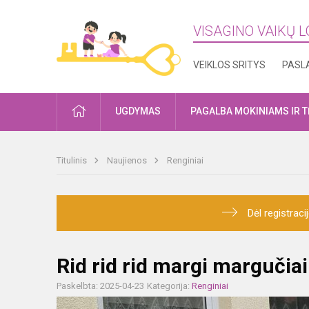
VISAGINO VAIKŲ L
VEIKLOS SRITYS
PASL
PRADŽIA
UGDYMAS
PAGALBA MOKINIAMS IR 
Titulinis
Naujienos
Renginiai
Dėl registrac
Rid rid rid margi margučiai
Paskelbta: 2025-04-23
Kategorija:
Renginiai