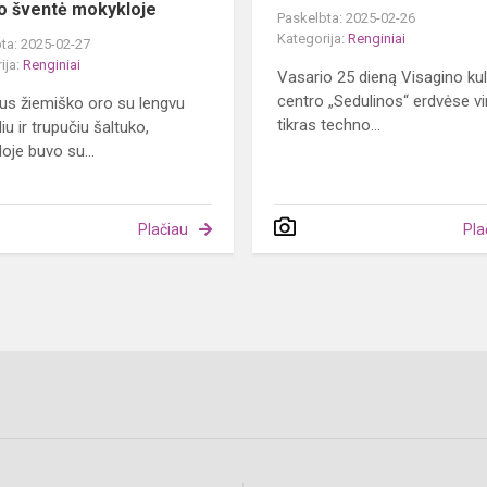
o šventė mokykloje
Paskelbta: 2025-02-26
Kategorija:
Renginiai
ta: 2025-02-27
ija:
Renginiai
Vasario 25 dieną Visagino ku
centro „Sedulinos“ erdvėse vi
us žiemiško oro su lengvu
tikras techno...
iu ir trupučiu šaltuko,
oje buvo su...
Plačiau
Pla