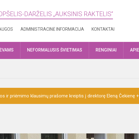
OPŠELIS-DARŽELIS „AUKSINIS RAKTELIS“
AUGOS
ADMINISTRACINĖ INFORMACIJA
KONTAKTAI
TĖVAMS
NEFORMALUSIS ŠVIETIMAS
RENGINIAI
API
ijos ir priėmimo klausimų prašome kreiptis į direktorę Eleną Čekienę