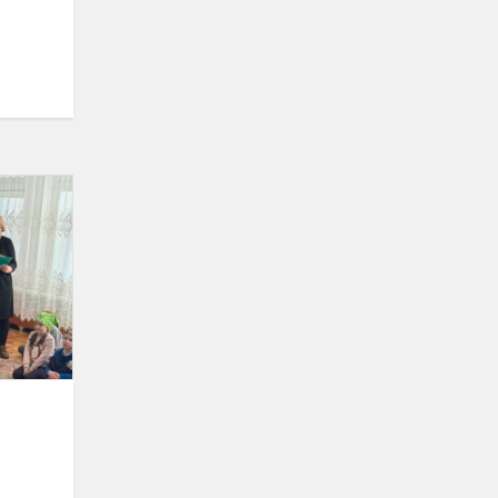
Pasaulinė
Žemės
diena