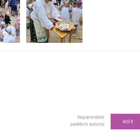
Nepamirškite
0
AČIŪ
padėkoti autoriui