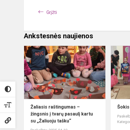
Grįžti
Ankstesnės naujienos
Žaliasis
raštingumas
–
žingsnis
į
tvarų
pasaulį
kartu
su
Žaliasis raštingumas –
Šokis
„Ž...
žingsnis į tvarų pasaulį kartu
Paskelb
su „Žaliuoju tašku“
Kategor