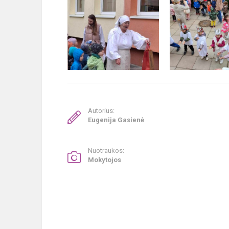
Autorius:
Eugenija Gasienė
Nuotraukos:
Mokytojos