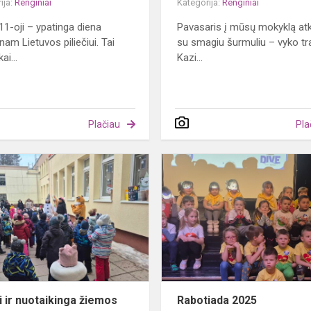
ija:
Renginiai
Kategorija:
Renginiai
1-oji – ypatinga diena
Pavasaris į mūsų mokyklą atk
nam Lietuvos piliečiui. Tai
su smagiu šurmuliu – vyko tr
ai...
Kazi...
Plačiau
Pla
Smagi
ir
nuotaikinga
žiemos
sporto
šventė
mokykloje
 ir nuotaikinga žiemos
Rabotiada 2025