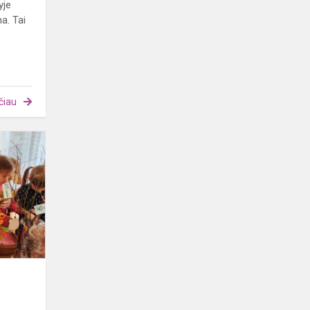
yje
a. Tai
čiau
Kaziuko
mugės
šurmulys