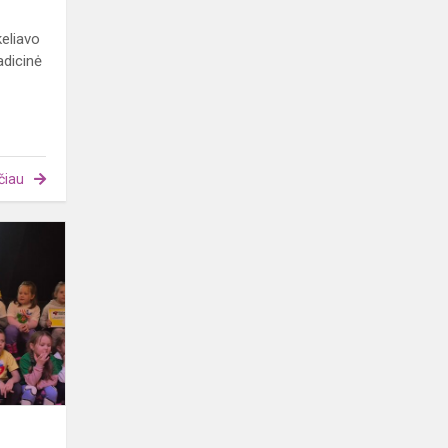
eliavo
adicinė
čiau
Rabotiada
2025