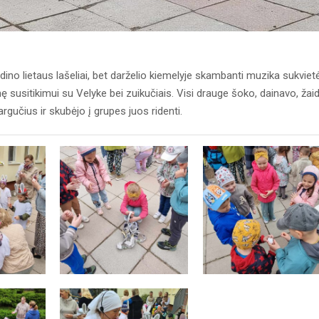
ino lietaus lašeliai, bet darželio kiemelyje skambanti muzika sukviet
ę susitikimui su Velyke bei zuikučiais. Visi drauge šoko, dainavo, žai
gučius ir skubėjo į grupes juos ridenti.