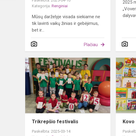
Paskelbta: 2025-04-10
2025 m
Kategorija:
Renginiai
„Vover
dalyva
Mūsų darželyje visada siekiame ne
tik lavinti vaikų žinias ir gebėjimus,
bet ir...
Plačiau
Trikrepšio
festivalis
Trikrepšio festivalis
Kovo 
Paskelbta: 2025-03-14
Paskelb