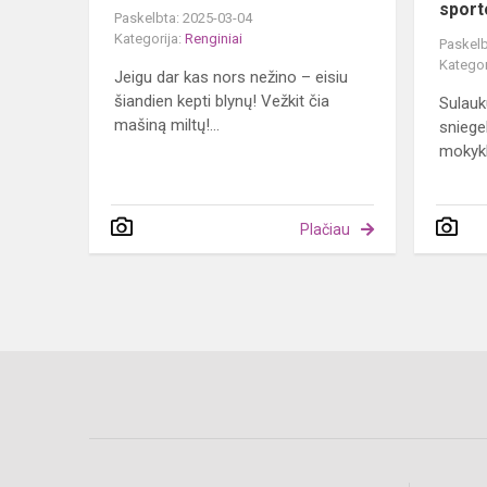
sport
Paskelbta: 2025-03-04
Kategorija:
Renginiai
Paskelb
Kategor
Jeigu dar kas nors nežino – eisiu
šiandien kepti blynų! Vežkit čia
Sulauk
mašiną miltų!...
sniegel
mokykl
Plačiau