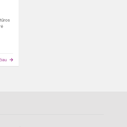
ltūros
rė
čiau