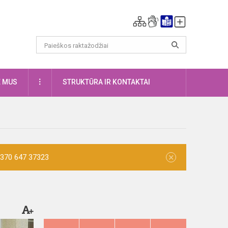
DAUGIAU
E MUS
STRUKTŪRA IR KONTAKTAI
×
 +370 647 37323