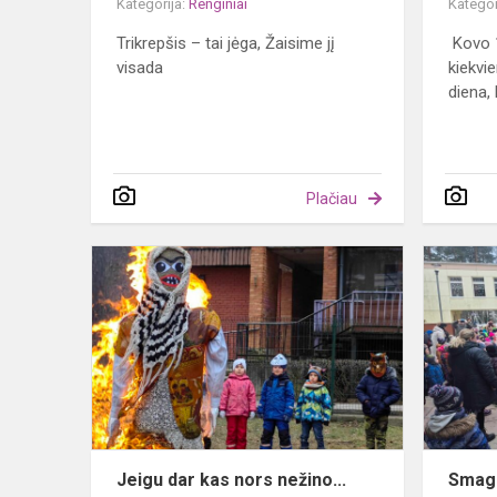
Kategorija:
Renginiai
Kategor
Trikrepšis – tai jėga, Žaisime jį
Kovo 1
visada
kiekvie
diena, k
Plačiau
Jeigu
dar
kas
nors
nežino...
Jeigu dar kas nors nežino...
Smagi