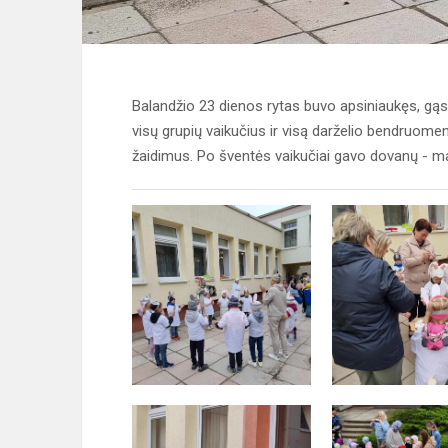
Balandžio 23 dienos rytas buvo apsiniaukęs, gąsd
visų grupių vaikučius ir visą darželio bendruomen
žaidimus. Po šventės vaikučiai gavo dovanų - mar