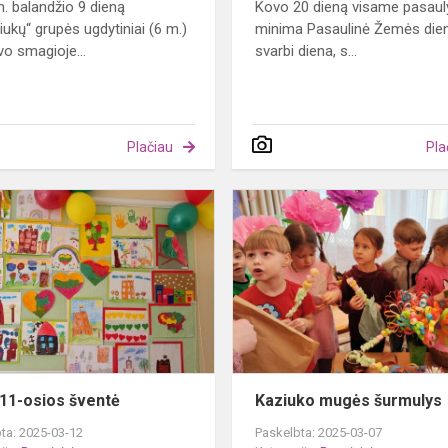
. balandžio 9 dieną
Kovo 20 dieną visame pasaul
iukų“ grupės ugdytiniai (6 m.)
minima Pasaulinė Žemės dien
vo smagioje...
svarbi diena, s...
Plačiau
Pla
Kovo
11-
osios
šventė
11-osios šventė
Kaziuko mugės šurmulys
ta: 2025-03-12
Paskelbta: 2025-03-07