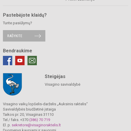
Pastebėjote klaidų?
Turite pasiūlymų?
RAŠYKITE
Bendraukime
Steigėjas
Visagino savivaldybė
Visagino vaikų lopšelis-darželis „Auksinis raktelis“
Savivaldybės biudžetinė įstaiga
Taikos pr. 20, Visaginas 31110
Tel./ faks. +370
(386) 70 719
El. p.
sekretore@visaginoraktelis.lt
Duomenys kaupiami ir saugomi