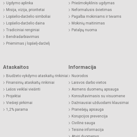
Ugdymo aplinka
Priešmokyklinis ugdymas
Misija, vizija, prioritetai
Neformalusis švietimas
Lopšelio-darželio simboliai
Pagalba mokiniams ir tėvams
Lopšelio-darželio daina
Mokinių maitinimas
Tradiciniai renginiai
Patalpų nuoma
Bendradarbiavimas
Priėmimas į lopšelį-darželį
Ataskaitos
Informacija
Biudžeto vykdymo ataskaitų rinkiniai
Nuorodos
Finansinių ataskaitų rinkiniai
Laisvos darbo vietos
Lėšos veiklai viešinti
Asmens duomenų apsauga
Projektai
Konsultavimasis su visuomene
Viešieji pirkimai
Dažniausiai užduodami klausimai
1,2% parama
Pranešėjų apsauga
Korupcijos prevencija
Civilinė sauga
Teisinė informacija
Atviri duomenys