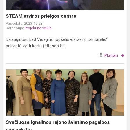
STEAM atviros prieigos centre
Paskelbta: 2023-10-23
Kategorija:
Projektinė veikla
Džiaugiuosi, kad Visagino lopšelis-darželis ,,Gintarėlis“
pakvietė vykti kartu į Utenos ST...
Plačiau
Svečiuose
Ignalinos
rajono
švietimo
pagalbos
specialistai
Svečiuose Ignalinos rajono švietimo pagalbos
specialistai