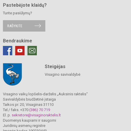
Pastebėjote klaidų?
Turite pasiūlymų?
RAŠYKITE
Bendraukime
Steigėjas
Visagino savivaldybė
Visagino vaikų lopšelis-darželis „Auksinis raktelis“
Savivaldybės biudžetinė įstaiga
Taikos pr. 20, Visaginas 31110
Tel./ faks. +370
(386) 70 719
El. p.
sekretore@visaginoraktelis.lt
Duomenys kaupiami ir saugomi
Juridinių asmenų registre
Įmonės kodas 190230443