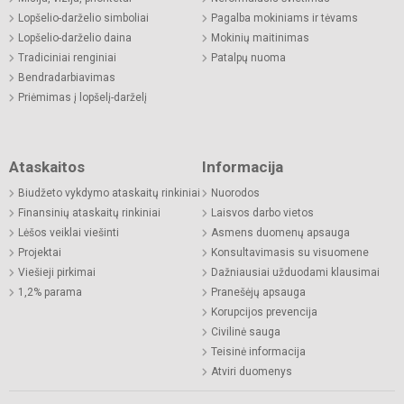
Lopšelio-darželio simboliai
Pagalba mokiniams ir tėvams
Lopšelio-darželio daina
Mokinių maitinimas
Tradiciniai renginiai
Patalpų nuoma
Bendradarbiavimas
Priėmimas į lopšelį-darželį
Ataskaitos
Informacija
Biudžeto vykdymo ataskaitų rinkiniai
Nuorodos
Finansinių ataskaitų rinkiniai
Laisvos darbo vietos
Lėšos veiklai viešinti
Asmens duomenų apsauga
Projektai
Konsultavimasis su visuomene
Viešieji pirkimai
Dažniausiai užduodami klausimai
1,2% parama
Pranešėjų apsauga
Korupcijos prevencija
Civilinė sauga
Teisinė informacija
Atviri duomenys