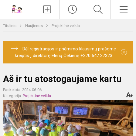
Paieška
Men
Titulinis
Naujienos
Projektinė veikla
Dėl registracijos ir priėmimo klausimų prašome
×
kreiptis į direktorę Eleną Čekienę +370 647 37323
Aš ir tu atostogaujame kartu
Paskelbta: 2024-06-06
Kategorija:
Projektinė veikla