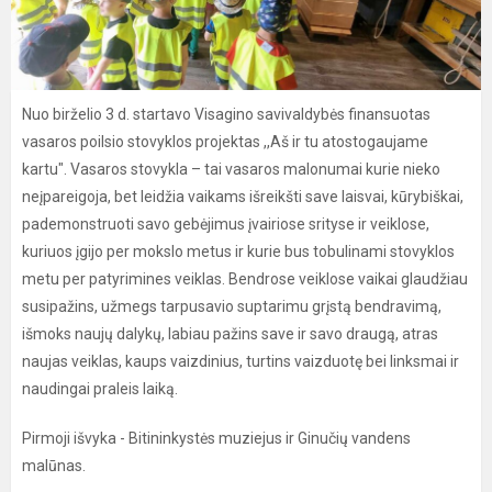
Nuo birželio 3 d. startavo Visagino savivaldybės finansuotas
vasaros poilsio stovyklos projektas ,,Aš ir tu atostogaujame
kartu". Vasaros stovykla – tai vasaros malonumai kurie nieko
neįpareigoja, bet leidžia vaikams išreikšti save laisvai, kūrybiškai,
pademonstruoti savo gebėjimus įvairiose srityse ir veiklose,
kuriuos įgijo per mokslo metus ir kurie bus tobulinami stovyklos
metu per patyrimines veiklas. Bendrose veiklose vaikai glaudžiau
susipažins, užmegs tarpusavio suptarimu grįstą bendravimą,
išmoks naujų dalykų, labiau pažins save ir savo draugą, atras
naujas veiklas, kaups vaizdinius, turtins vaizduotę bei linksmai ir
naudingai praleis laiką.
Pirmoji išvyka - Bitininkystės muziejus ir Ginučių vandens
malūnas.