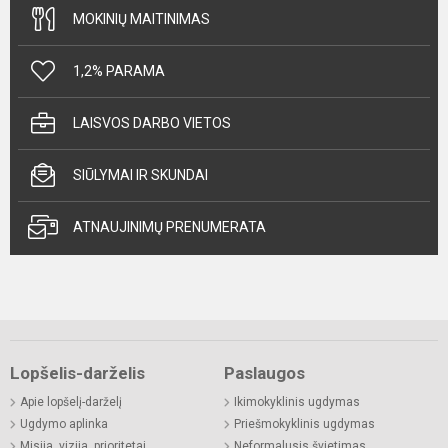
MOKINIŲ MAITINIMAS
1,2% PARAMA
LAISVOS DARBO VIETOS
SIŪLYMAI IR SKUNDAI
ATNAUJINIMŲ PRENUMERATA
Lopšelis-darželis
Paslaugos
Apie lopšelį-darželį
Ikimokyklinis ugdymas
Ugdymo aplinka
Priešmokyklinis ugdymas
Misija, vizija, prioritetai
Neformalusis švietimas