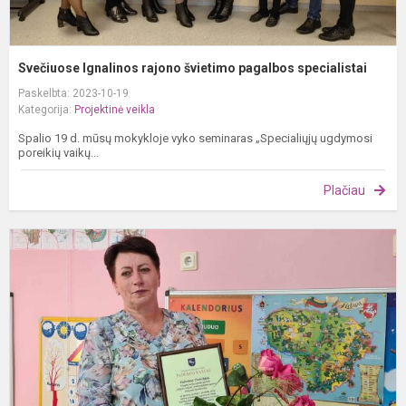
Svečiuose Ignalinos rajono švietimo pagalbos specialistai
Paskelbta: 2023-10-19
Kategorija:
Projektinė veikla
Spalio 19 d. mūsų mokykloje vyko seminaras „Specialiųjų ugdymosi
poreikių vaikų...
Plačiau
A
V
T