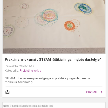
„
S
i
ir
g
d
Praktiniai mokymai „ STEAM iššūkiai ir galimybės darželyje“
Paskelbta: 2020-09-17
Kategorija:
Projektinė veikla
STEAM – tai visame pasaulyje garsi praktika jungianti gamtos
mokslus, technologi...
Plačiau
P