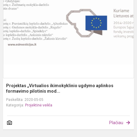
„
i
u
a
f
Projektas „Virtualios ikimokyklinio ugdymo aplinkos
formavimo pilotinis mod...
Paskelbta: 2020-05-05
Kategorija:
Projektinė veikla
Plačiau