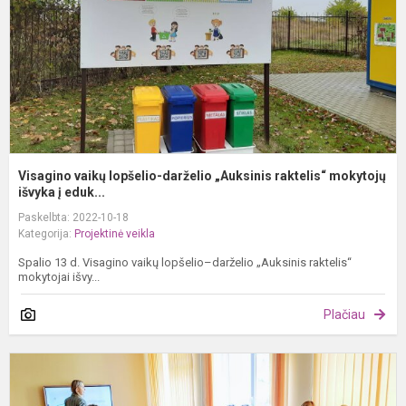
r
m
Visagino vaikų lopšelio-darželio „Auksinis raktelis“ mokytojų
išvyka į eduk...
Paskelbta: 2022-10-18
Kategorija:
Projektinė veikla
Spalio 13 d. Visagino vaikų lopšelio–darželio „Auksinis raktelis“
mokytojai išvy...
Plačiau
M
n
u