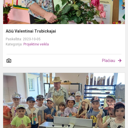
Ačiū Valentinai Trubickajai
Paskelbta: 2023-10-05
Kategorija:
Projektinė veikla
Plačiau
K
p
L
s
S