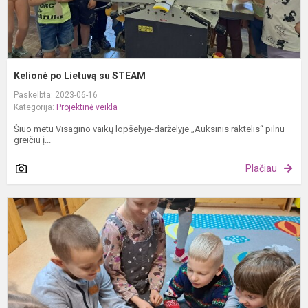
Kelionė po Lietuvą su STEAM
Paskelbta: 2023-06-16
Kategorija:
Projektinė veikla
Šiuo metu Visagino vaikų lopšelyje-darželyje „Auksinis raktelis“ pilnu
greičiu į...
Plačiau
V
į
ir
g
u
„
g