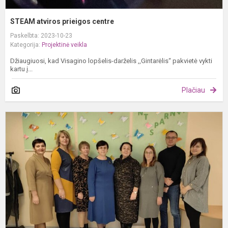
STEAM atviros prieigos centre
Paskelbta: 2023-10-23
Kategorija:
Projektinė veikla
Džiaugiuosi, kad Visagino lopšelis-darželis ,,Gintarėlis“ pakvietė vykti
kartu į...
Plačiau
S
I
r
š
p
s