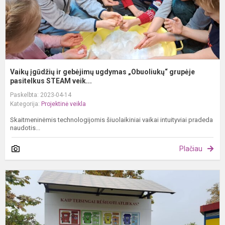
pa
Vaikų įgūdžių ir gebėjimų ugdymas „Obuoliukų“ grupėje
pasitelkus STEAM veik...
Paskelbta: 2023-04-14
Kategorija:
Projektinė veikla
Skaitmeninėmis technologijomis šiuolaikiniai vaikai intuityviai pradeda
naudotis...
Plačiau
V
v
l
d
„