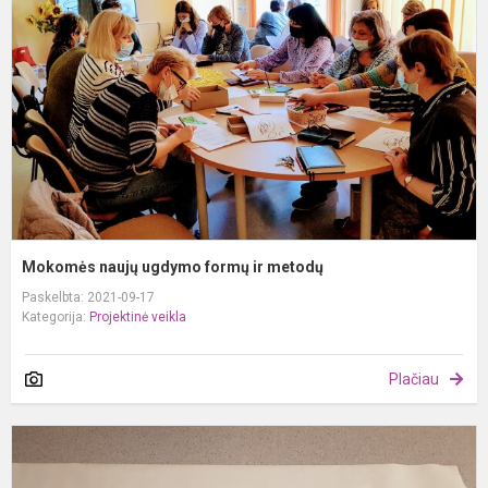
f
ir
m
Mokomės naujų ugdymo formų ir metodų
Paskelbta: 2021-09-17
Kategorija:
Projektinė veikla
Plačiau
P
m