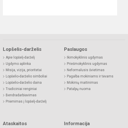
Lopšelis-darželis
Paslaugos
Apie lopšelį-darželį
Ikimokyklinis ugdymas
Ugdymo aplinka
Priešmokyklinis ugdymas
Misija, vizija, prioritetai
Neformalusis švietimas
Lopšelio-darželio simboliai
Pagalba mokiniams ir tėvams
Lopšelio-darželio daina
Mokinių maitinimas
Tradiciniai renginiai
Patalpų nuoma
Bendradarbiavimas
Priėmimas į lopšelį-darželį
Ataskaitos
Informacija