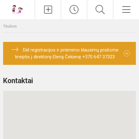
Paieška
Men
Titulinis
Dėl registracijos ir priėmimo klausimų prašome
×
kreiptis į direktorę Eleną Čekienę +370 647 37323
Kontaktai