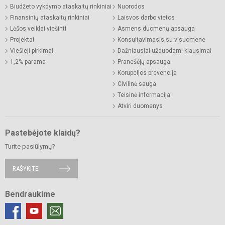
Biudžeto vykdymo ataskaitų rinkiniai
Nuorodos
Finansinių ataskaitų rinkiniai
Laisvos darbo vietos
Lėšos veiklai viešinti
Asmens duomenų apsauga
Projektai
Konsultavimasis su visuomene
Viešieji pirkimai
Dažniausiai užduodami klausimai
1,2% parama
Pranešėjų apsauga
Korupcijos prevencija
Civilinė sauga
Teisinė informacija
Atviri duomenys
Pastebėjote klaidų?
Turite pasiūlymų?
RAŠYKITE
Bendraukime