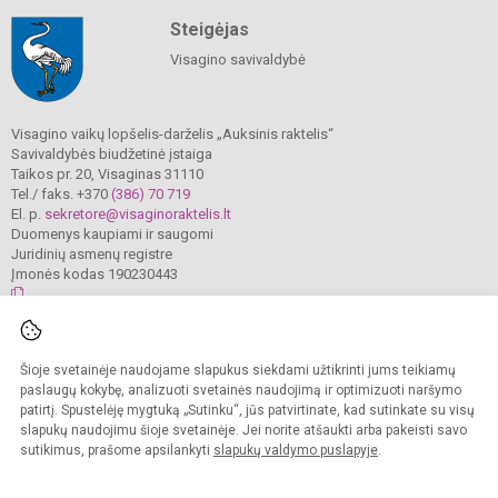
Steigėjas
Visagino savivaldybė
Visagino vaikų lopšelis-darželis „Auksinis raktelis“
Savivaldybės biudžetinė įstaiga
Taikos pr. 20, Visaginas 31110
Tel./ faks. +370
(386) 70 719
El. p.
sekretore@visaginoraktelis.lt
Duomenys kaupiami ir saugomi
Juridinių asmenų registre
Įmonės kodas 190230443
© 2024. Visagino vaikų lopšelis-darželis „Auksinis raktelis“. Visos teisės
Šioje svetainėje naudojame slapukus siekdami užtikrinti jums teikiamų
saugomos.
Kopijuoti turinį be raštiško įstaigos administracijos sutikimo griežtai draudžiama.
paslaugų kokybę, analizuoti svetainės naudojimą ir optimizuoti naršymo
patirtį. Spustelėję mygtuką „Sutinku“, jūs patvirtinate, kad sutinkate su visų
Prieinamumo paraiška
Slapukų valdymas
slapukų naudojimu šioje svetainėje. Jei norite atšaukti arba pakeisti savo
sutikimus, prašome apsilankyti
slapukų valdymo puslapyje
.
Sumanus būdas atnaujinti
mokyklos interneto
svetainę