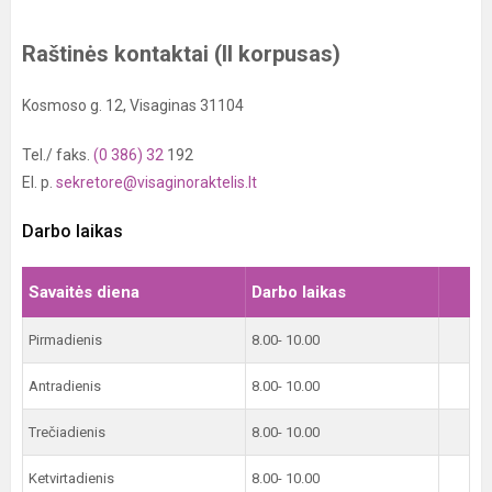
Raštinės kontaktai (II korpusas)
Kosmoso g. 12, Visaginas 31104
Tel./ faks.
(0 386) 32
192
El. p.
sekretore@visaginoraktelis.lt
Darbo laikas
Savaitės diena
Darbo laikas
Pirmadienis
8.00- 10.00
Antradienis
8.00- 10.00
Trečiadienis
8.00- 10.00
Ketvirtadienis
8.00- 10.00