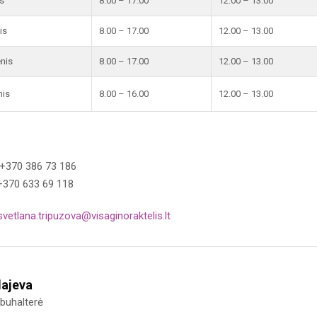
s
8.00 – 17.00
12.00 – 13.00
is
8.00 – 17.00
12.00 – 13.00
enis
8.00 – 17.00
12.00 – 13.00
nis
8.00 – 16.00
12.00 – 13.00
 +370 386 73 186
+370 633 69 118
svetlana.tripuzova@visaginoraktelis.lt
dajeva
 buhalterė