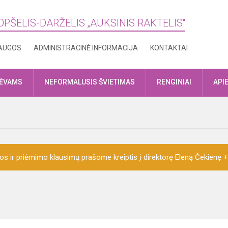
OPŠELIS-DARŽELIS „AUKSINIS RAKTELIS“
AUGOS
ADMINISTRACINĖ INFORMACIJA
KONTAKTAI
TĖVAMS
NEFORMALUSIS ŠVIETIMAS
RENGINIAI
API
ijos ir priėmimo klausimų prašome kreiptis į direktorę Eleną Čekienę