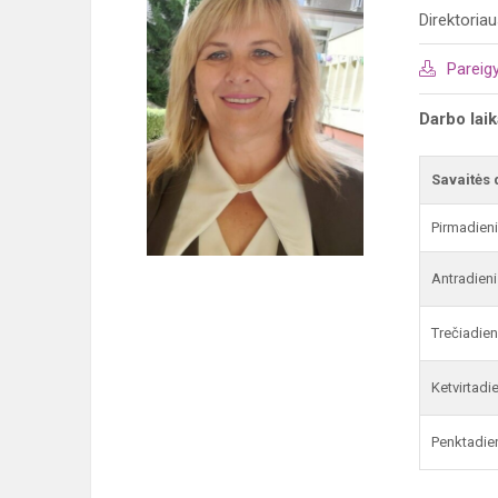
Direktoria
Pareig
Darbo lai
Savaitės 
Pirmadien
Antradieni
Trečiadien
Ketvirtadi
Penktadie