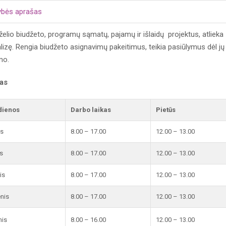
ybės aprašas
želio biudžeto, programų sąmatų, pajamų ir išlaidų projektus, atlieka
lizę. Rengia biudžeto asignavimų pakeitimus, teikia pasiūlymus dėl jų
ymo.
kas
dienos
Darbo laikas
Pietūs
is
8.00 – 17.00
12.00 – 13.00
s
8.00 – 17.00
12.00 – 13.00
is
8.00 – 17.00
12.00 – 13.00
enis
8.00 – 17.00
12.00 – 13.00
nis
8.00 – 16.00
12.00 – 13.00