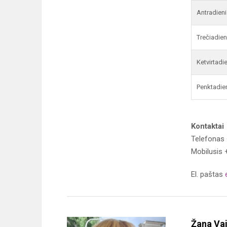
Antradieni
Trečiadien
Ketvirtadi
Penktadie
Kontaktai
Telefonas
Mobilusis 
El. paštas
Žana Va