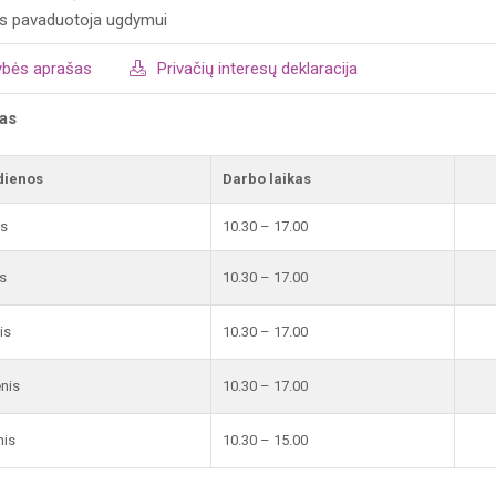
us pavaduotoja ugdymui
ybės aprašas
Privačių interesų deklaracija
kas
dienos
Darbo laikas
is
10.30 – 17.00
s
10.30 – 17.00
is
10.30 – 17.00
enis
10.30 – 17.00
nis
10.30 – 15.00