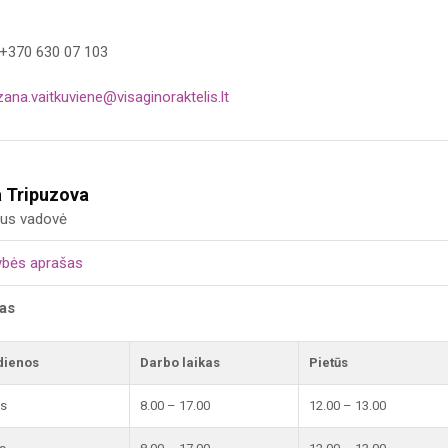
 +370 630 07 103
zana.vaitkuviene@visaginoraktelis.lt
a Tripuzova
aus vadovė
ybės aprašas
kas
dienos
Darbo laikas
Pietūs
is
8.00 – 17.00
12.00 – 13.00