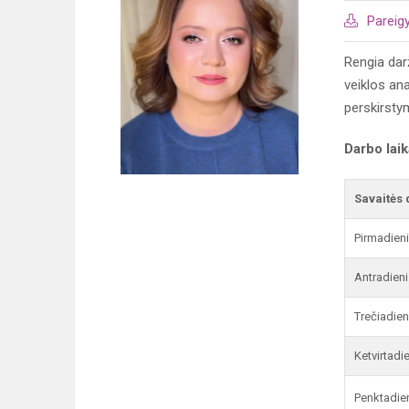
Pareig
Rengia dar
veiklos ana
perskirst
Darbo lai
Savaitės 
Pirmadien
Antradieni
Trečiadien
Ketvirtadi
Penktadie