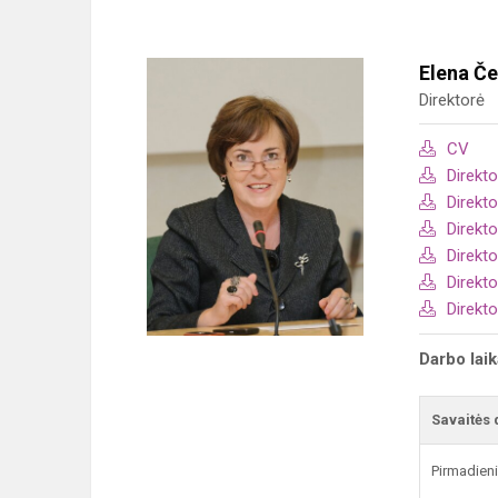
Elena Č
Direktorė
CV
Direkt
Direkt
Direkt
Direkto
Direkto
Direkto
Darbo lai
Savaitės 
Pirmadien