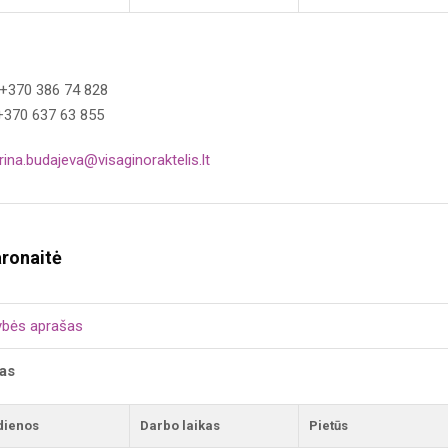
 +370 386 74 828
+370 637 63 855
irina.budajeva@visaginoraktelis.lt
ronaitė
ybės aprašas
kas
dienos
Darbo laikas
Pietūs