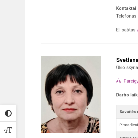
Kontaktai
Telefonas
El. paštas
Svetlan
Ūkio skyri
Pareig
Darbo lai
Savaitės 
Pirmadien