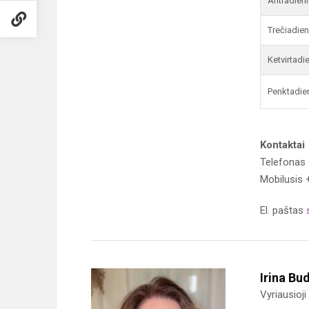
Antradieni
Trečiadien
Ketvirtadi
Penktadie
Kontaktai
Telefonas
Mobilusis 
El. paštas
Irina Bu
Vyriausioji