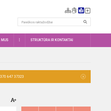
DAUGIAU
E MUS
STRUKTŪRA IR KONTAKTAI
×
 +370 647 37323