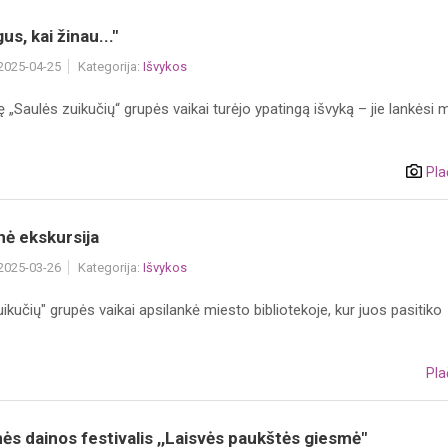
us, kai žinau..."
 2025-04-25
Kategorija:
Išvykos
ę „Saulės zuikučių“ grupės vaikai turėjo ypatingą išvyką – jie lankėsi 
Pla
ė ekskursija
 2025-03-26
Kategorija:
Išvykos
uikučių" grupės vaikai apsilankė miesto bibliotekoje, kur juos pasitiko
Pla
nės dainos festivalis ,,Laisvės paukštės giesmė"