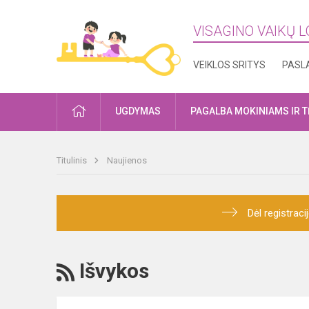
VISAGINO VAIKŲ L
VEIKLOS SRITYS
PASL
PRADŽIA
UGDYMAS
PAGALBA MOKINIAMS IR 
Titulinis
Naujienos
Dėl registrac
RSS
Išvykos