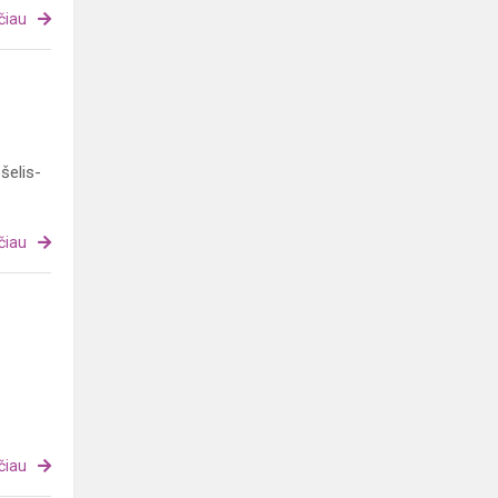
čiau
šelis-
čiau
čiau