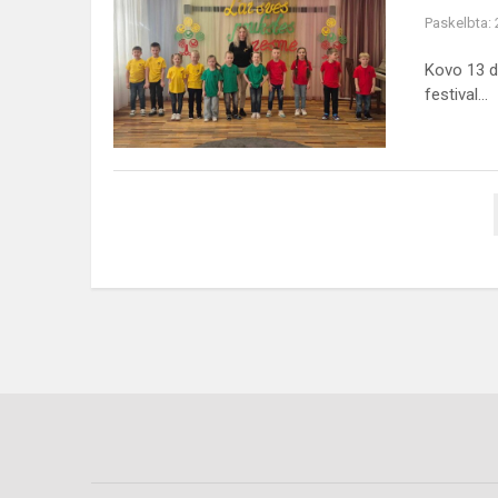
dainos
Paskelbta:
festivalis
,,Laisvės
Kovo 13 di
paukštės
festival...
giesmė"