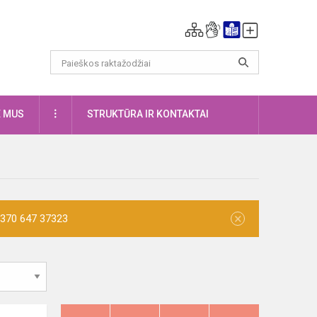
DAUGIAU
E MUS
STRUKTŪRA IR KONTAKTAI
×
 +370 647 37323