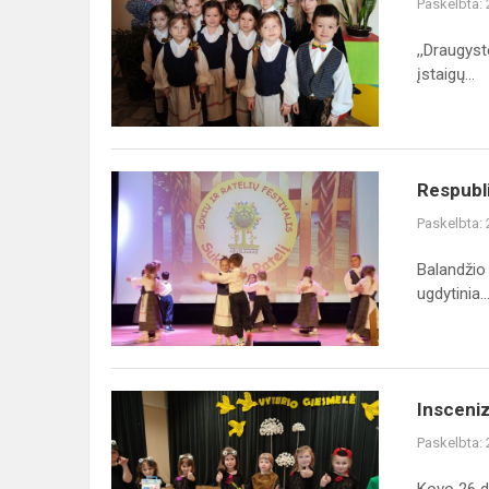
Paskelbta:
vainikas
2026"
,,Draugyst
įstaigų...
Respublikinis
Respublik
lietuvių
Paskelbta:
liaudies
ratelių
Balandžio 
ir
ugdytinia..
šokių
festivalis...
Inscenizuotos
Insceniz
dainos
Paskelbta:
festivalyje
,,Vyturio