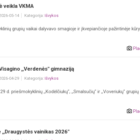
nė veikla VKMA
 2026-05-14
Kategorija:
Išvykos
linių grupių vaikai dalyvavo smagioje ir įkvepiančioje pažintinėje kūr
Pla
 Visagino ,,Verdenės" gimnaziją
 2026-04-29
Kategorija:
Išvykos
29 d. priešmokyklinių ,,Kodėlčiukų", ,,Smalsučių" ir ,,Voveriukų" grupių
Pla
 ,,Draugystės vainikas 2026"