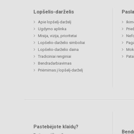
Lopšelis-darželis
Pasl
Apie lopšelį-darželį
Ikim
Ugdymo aplinka
Prie
Misija, vizija, prioritetai
Nefo
Lopšelio-darželio simboliai
Paga
Lopšelio-darželio daina
Moki
Tradiciniai renginiai
Pat
Bendradarbiavimas
Priėmimas į lopšelį-darželį
Pastebėjote klaidų?
Bend