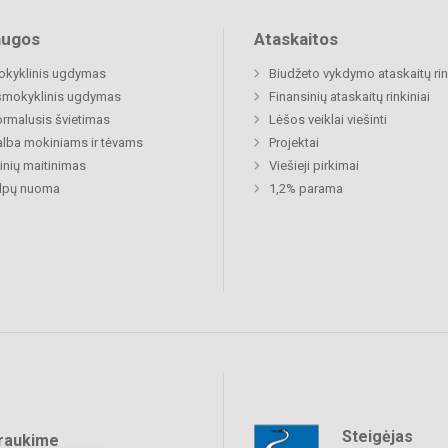
augos
Ataskaitos
okyklinis ugdymas
Biudžeto vykdymo ataskaitų rin
šmokyklinis ugdymas
Finansinių ataskaitų rinkiniai
rmalusis švietimas
Lėšos veiklai viešinti
lba mokiniams ir tėvams
Projektai
nių maitinimas
Viešieji pirkimai
alpų nuoma
1,2% parama
Steigėjas
raukime