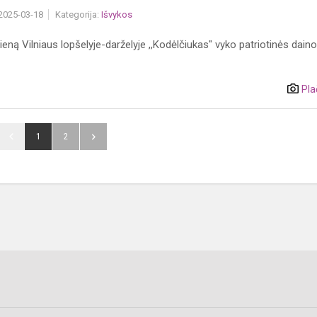
 2025-03-18
Kategorija:
Išvykos
eną Vilniaus lopšelyje-darželyje ,,Kodėlčiukas" vyko patriotinės dain
Pla
1
2