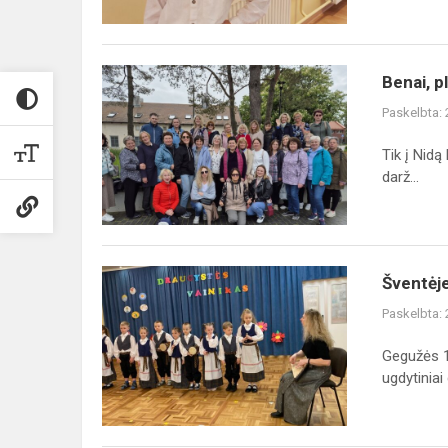
Benai,
Benai, p
plaukiam
Paskelbta:
į
Nidą...
Tik į Nidą
darž...
Šventėje
Šventėje
,,Draugystės
Paskelbta:
vainikas"
Gegužės 1
ugdytiniai d