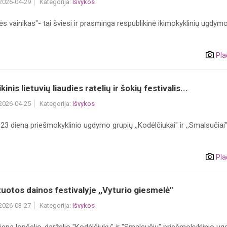
 2026-04-29
Kategorija:
Išvykos
ės vainikas"- tai šviesi ir prasminga respublikinė ikimokyklinių ugdym
Pla
inis lietuvių liaudies ratelių ir šokių festivalis...
 2026-04-25
Kategorija:
Išvykos
23 dieną priešmokyklinio ugdymo grupių ,,Kodėlčiukai" ir ,,Smalsučiai
.
Pla
uotos dainos festivalyje ,,Vyturio giesmelė"
 2026-03-27
Kategorija:
Išvykos