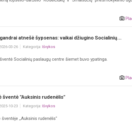
ieną lopšelio-darželio "Kodėlčiukų" ir "Smalsučių" priešmokyklinio u
Pla
gandrai atnešė šypsenas: vaikai džiugino Socialinių...
 2026-03-26
Kategorija:
Išvykos
 šventė Socialinių paslaugų centre šiemet buvo ypatinga.
Pla
 šventė "Auksinis rudenėlis"
 2025-10-23
Kategorija:
Išvykos
 šventėje ,,Auksinis rudenėlis"